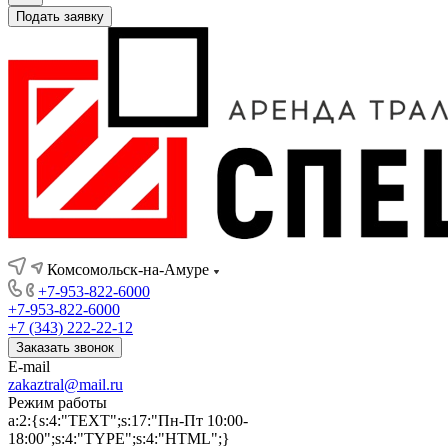
Подать заявку
Комсомольск-на-Амуре
+7-953-822-6000
+7-953-822-6000
+7 (343) 222-22-12
Заказать звонок
E-mail
zakaztral@mail.ru
Режим работы
a:2:{s:4:"TEXT";s:17:"Пн-Пт 10:00-
18:00";s:4:"TYPE";s:4:"HTML";}