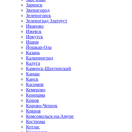
Заринск
Звенигород
Зеленогорск
Зеленоград Златоуст
Иваново
Ижевск
Иркутск
Ишим
Йошкар-Ола
Казань
Калининград
Калуга
Каменск-Шахтинский
Канаш
Канск
Касимов
Кемерово
Кинешма
Киров
Кирово-Чепецк
Ковров
Комсомольск-на-Амуре
Кострома
Котлас