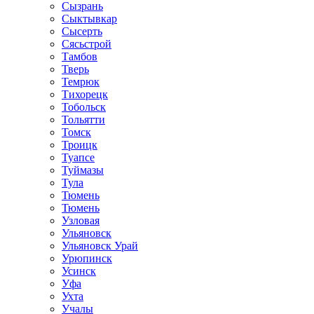
Сызрань
Сыктывкар
Сысерть
Сясьстрой
Тамбов
Тверь
Темрюк
Тихорецк
Тобольск
Тольятти
Томск
Троицк
Туапсе
Туймазы
Тула
Тюмень
Тюмень
Узловая
Ульяновск
Ульяновск Урай
Урюпинск
Усинск
Уфа
Ухта
Учалы