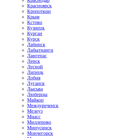
Краснодар
Красноярск
Кропоткин
Крым
Кстово
Кузнецк
Курган
Курск
Лабинск
Лабытнанги
Лангепас
Ленск
Лесной
Липецк
Лобня
Луганск
Лысьва
Люберцы
Майкоп
Междуреченск
Мелеуз
Миасс
Миллерово
Минусинск
Мончегорск