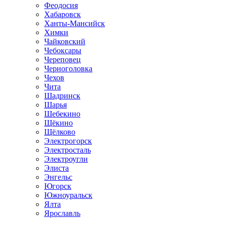
Феодосия
Хабаровск
Ханты-Мансийск
Химки
Чайковский
Чебоксары
Череповец
Черноголовка
Чехов
Чита
Шадринск
Шарья
Шебекино
Щёкино
Щёлково
Электрогорск
Электросталь
Электроугли
Элиста
Энгельс
Югорск
Южноуральск
Ялта
Ярославль