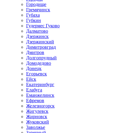
Городище
Гремячинск
Губаха
Губкин
Гудермес Гуково
Далматово
Дзержинск
Дзержинский
Димитровград
Дмитров
Долгопрудный
Домодедово
Донецк
Егорьевск
Ейск
Екатеринбург
Елабуга
Еманжелинск
Ефремов
Железногорск
Жигулевск
Жирновск
Жуковский
Заволжье
Заречный