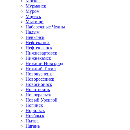
Москва
Мурманск
Муром
Мценск
Мытищи
Набережные Челны
Надым
Невьянск
Нефтекамск
Нефтеюганск
Нижневартовск
Нижнекамск
Нижний Новгород
Нижний Тагил
Новокузнецк
Новороссийск
Новосибирск
Новотроицк
Новоуральск
Новый Уренгой
Ногинск
Норильск
Ноябрьск
Нытва
Нягань