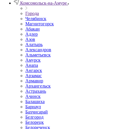
Комсомольск-на-Амуре
Города
Челябинск
Магнитогорск
Абакан
Адлер
Азов
Алатырь
Александров
Альметьевск
Амурск
Анапа
Ангарск
Арзамас
Армавир
Архангельск
Астрахань
Ачинск
Балашиха
Барнаул
Бахчисарай
Белгород
Белорецк
Белореченск