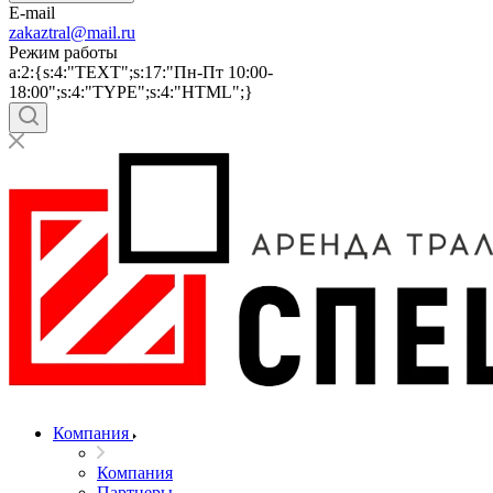
E-mail
zakaztral@mail.ru
Режим работы
a:2:{s:4:"TEXT";s:17:"Пн-Пт 10:00-
18:00";s:4:"TYPE";s:4:"HTML";}
Компания
Компания
Партнеры