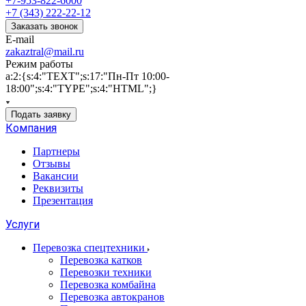
+7-953-822-6000
+7 (343) 222-22-12
Заказать звонок
E-mail
zakaztral@mail.ru
Режим работы
a:2:{s:4:"TEXT";s:17:"Пн-Пт 10:00-
18:00";s:4:"TYPE";s:4:"HTML";}
Подать заявку
Компания
Партнеры
Отзывы
Вакансии
Реквизиты
Презентация
Услуги
Перевозка спецтехники
Перевозка катков
Перевозки техники
Перевозка комбайна
Перевозка автокранов