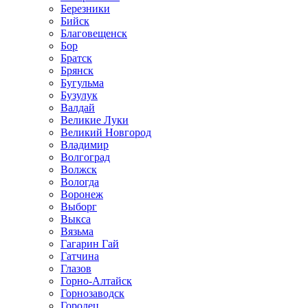
Березники
Бийск
Благовещенск
Бор
Братск
Брянск
Бугульма
Бузулук
Валдай
Великие Луки
Великий Новгород
Владимир
Волгоград
Волжск
Вологда
Воронеж
Выборг
Выкса
Вязьма
Гагарин Гай
Гатчина
Глазов
Горно-Алтайск
Горнозаводск
Городец