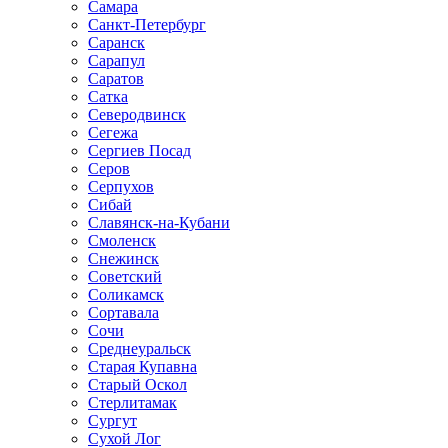
Самара
Санкт-Петербург
Саранск
Сарапул
Саратов
Сатка
Северодвинск
Сегежа
Сергиев Посад
Серов
Серпухов
Сибай
Славянск-на-Кубани
Смоленск
Снежинск
Советский
Соликамск
Сортавала
Сочи
Среднеуральск
Старая Купавна
Старый Оскол
Стерлитамак
Сургут
Сухой Лог