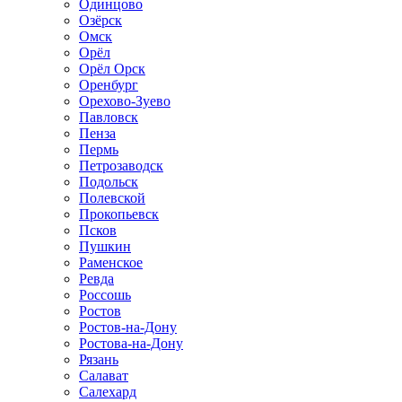
Одинцово
Озёрск
Омск
Орёл
Орёл Орск
Оренбург
Орехово-Зуево
Павловск
Пенза
Пермь
Петрозаводск
Подольск
Полевской
Прокопьевск
Псков
Пушкин
Раменское
Ревда
Россошь
Ростов
Ростов-на-Дону
Ростова-на-Дону
Рязань
Салават
Салехард