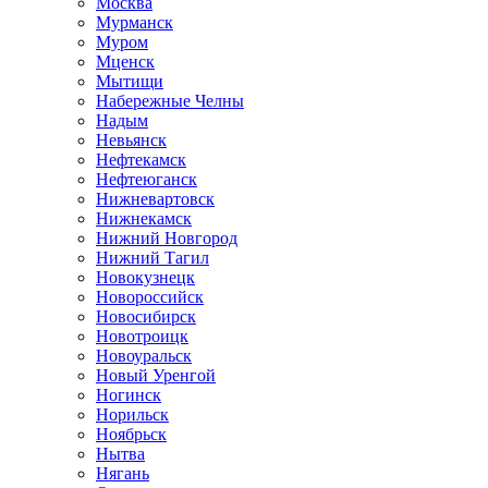
Москва
Мурманск
Муром
Мценск
Мытищи
Набережные Челны
Надым
Невьянск
Нефтекамск
Нефтеюганск
Нижневартовск
Нижнекамск
Нижний Новгород
Нижний Тагил
Новокузнецк
Новороссийск
Новосибирск
Новотроицк
Новоуральск
Новый Уренгой
Ногинск
Норильск
Ноябрьск
Нытва
Нягань