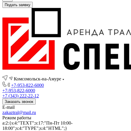
Подать заявку
Комсомольск-на-Амуре
+7-953-822-6000
+7-953-822-6000
+7 (343) 222-22-12
Заказать звонок
E-mail
zakaztral@mail.ru
Режим работы
a:2:{s:4:"TEXT";s:17:"Пн-Пт 10:00-
18:00";s:4:"TYPE";s:4:"HTML";}