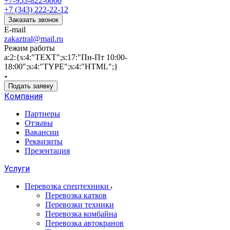
+7-953-822-6000
+7 (343) 222-22-12
Заказать звонок
E-mail
zakaztral@mail.ru
Режим работы
a:2:{s:4:"TEXT";s:17:"Пн-Пт 10:00-
18:00";s:4:"TYPE";s:4:"HTML";}
Подать заявку
Компания
Партнеры
Отзывы
Вакансии
Реквизиты
Презентация
Услуги
Перевозка спецтехники
Перевозка катков
Перевозки техники
Перевозка комбайна
Перевозка автокранов