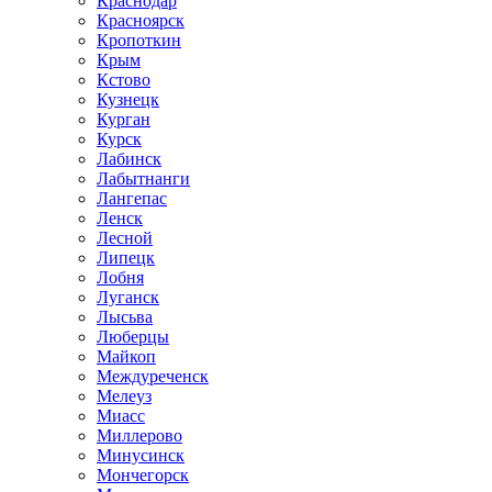
Краснодар
Красноярск
Кропоткин
Крым
Кстово
Кузнецк
Курган
Курск
Лабинск
Лабытнанги
Лангепас
Ленск
Лесной
Липецк
Лобня
Луганск
Лысьва
Люберцы
Майкоп
Междуреченск
Мелеуз
Миасс
Миллерово
Минусинск
Мончегорск