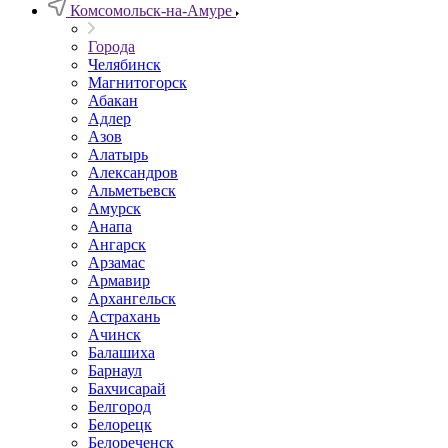
Комсомольск-на-Амуре
Города
Челябинск
Магнитогорск
Абакан
Адлер
Азов
Алатырь
Александров
Альметьевск
Амурск
Анапа
Ангарск
Арзамас
Армавир
Архангельск
Астрахань
Ачинск
Балашиха
Барнаул
Бахчисарай
Белгород
Белорецк
Белореченск