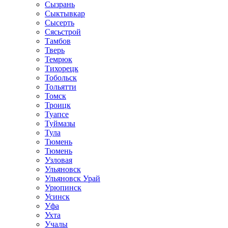
Сызрань
Сыктывкар
Сысерть
Сясьстрой
Тамбов
Тверь
Темрюк
Тихорецк
Тобольск
Тольятти
Томск
Троицк
Туапсе
Туймазы
Тула
Тюмень
Тюмень
Узловая
Ульяновск
Ульяновск Урай
Урюпинск
Усинск
Уфа
Ухта
Учалы