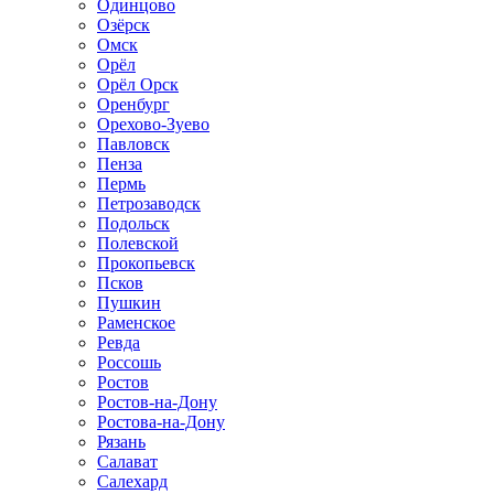
Одинцово
Озёрск
Омск
Орёл
Орёл Орск
Оренбург
Орехово-Зуево
Павловск
Пенза
Пермь
Петрозаводск
Подольск
Полевской
Прокопьевск
Псков
Пушкин
Раменское
Ревда
Россошь
Ростов
Ростов-на-Дону
Ростова-на-Дону
Рязань
Салават
Салехард