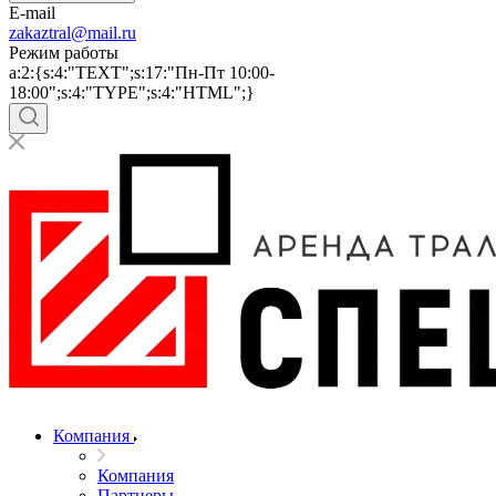
E-mail
zakaztral@mail.ru
Режим работы
a:2:{s:4:"TEXT";s:17:"Пн-Пт 10:00-
18:00";s:4:"TYPE";s:4:"HTML";}
Компания
Компания
Партнеры