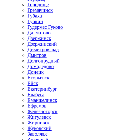
Городище
Гремячинск
Губаха
Губкин
Гудермес Гуково
Далматово
Дзержинск
Дзержинский
Димитровград
Дмитров
Долгопрудный
Домодедово
Донецк
Егорьевск
Ейск
Екатеринбург
Елабуга
Еманжелинск
Ефремов
Железногорск
Жигулевск
Жирновск
Жуковский
Заволжье
Заречный