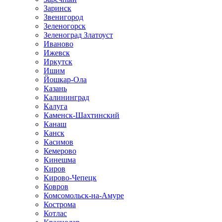
Заринск
Звенигород
Зеленогорск
Зеленоград Златоуст
Иваново
Ижевск
Иркутск
Ишим
Йошкар-Ола
Казань
Калининград
Калуга
Каменск-Шахтинский
Канаш
Канск
Касимов
Кемерово
Кинешма
Киров
Кирово-Чепецк
Ковров
Комсомольск-на-Амуре
Кострома
Котлас