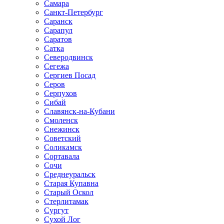
Самара
Санкт-Петербург
Саранск
Сарапул
Саратов
Сатка
Северодвинск
Сегежа
Сергиев Посад
Серов
Серпухов
Сибай
Славянск-на-Кубани
Смоленск
Снежинск
Советский
Соликамск
Сортавала
Сочи
Среднеуральск
Старая Купавна
Старый Оскол
Стерлитамак
Сургут
Сухой Лог