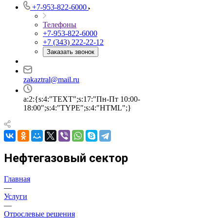
+7-953-822-6000
Телефоны
+7-953-822-6000
+7 (343) 222-22-12
Заказать звонок
zakaztral@mail.ru
a:2:{s:4:"TEXT";s:17:"Пн-Пт 10:00-
18:00";s:4:"TYPE";s:4:"HTML";}
Нефтегазовый сектор
Главная
—
Услуги
—
Отрослевые решения