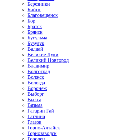
Березники
Бийск
Благовещенск
Бор
Братск
Брянск
Бугульма
Бузулук
Валдай
Великие Луки
Великий Новгород
Владимир
Волгоград
Волжск
Вологда
Воронеж
Выборг
Выкса
Вязьма
Гагарин Гай
Гатчина
Глазов
Горно-Алтайск
Горнозаводск
Городец