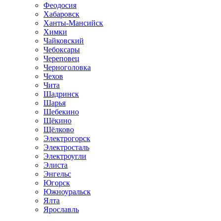
Феодосия
Хабаровск
Ханты-Мансийск
Химки
Чайковский
Чебоксары
Череповец
Черноголовка
Чехов
Чита
Шадринск
Шарья
Шебекино
Щёкино
Щёлково
Электрогорск
Электросталь
Электроугли
Элиста
Энгельс
Югорск
Южноуральск
Ялта
Ярославль