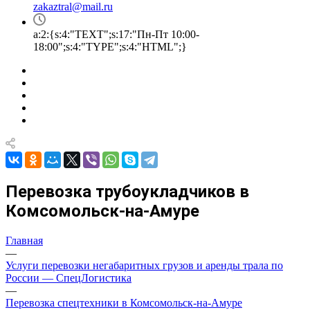
zakaztral@mail.ru
a:2:{s:4:"TEXT";s:17:"Пн-Пт 10:00-
18:00";s:4:"TYPE";s:4:"HTML";}
Перевозка трубоукладчиков в
Комсомольск-на-Амуре
Главная
—
Услуги перевозки негабаритных грузов и аренды трала по
России — СпецЛогистика
—
Перевозка спецтехники в Комсомольск-на-Амуре