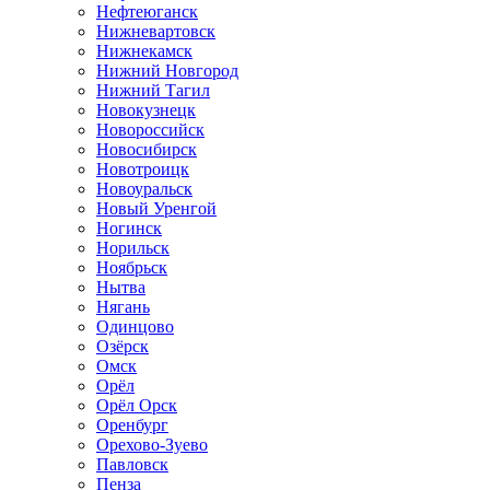
Нефтеюганск
Нижневартовск
Нижнекамск
Нижний Новгород
Нижний Тагил
Новокузнецк
Новороссийск
Новосибирск
Новотроицк
Новоуральск
Новый Уренгой
Ногинск
Норильск
Ноябрьск
Нытва
Нягань
Одинцово
Озёрск
Омск
Орёл
Орёл Орск
Оренбург
Орехово-Зуево
Павловск
Пенза