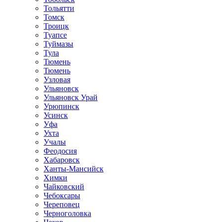
Тольятти
Томск
Троицк
Туапсе
Туймазы
Тула
Тюмень
Тюмень
Узловая
Ульяновск
Ульяновск Урай
Урюпинск
Усинск
Уфа
Ухта
Учалы
Феодосия
Хабаровск
Ханты-Мансийск
Химки
Чайковский
Чебоксары
Череповец
Черноголовка