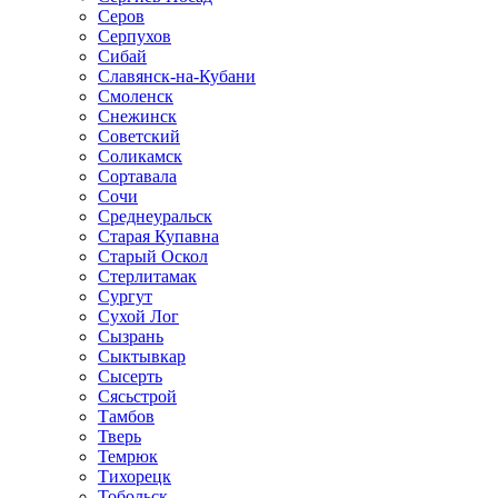
Серов
Серпухов
Сибай
Славянск-на-Кубани
Смоленск
Снежинск
Советский
Соликамск
Сортавала
Сочи
Среднеуральск
Старая Купавна
Старый Оскол
Стерлитамак
Сургут
Сухой Лог
Сызрань
Сыктывкар
Сысерть
Сясьстрой
Тамбов
Тверь
Темрюк
Тихорецк
Тобольск