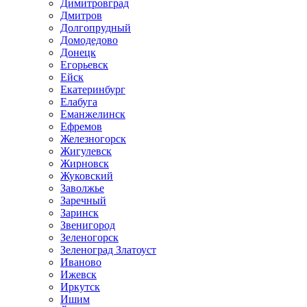
Димитровград
Дмитров
Долгопрудный
Домодедово
Донецк
Егорьевск
Ейск
Екатеринбург
Елабуга
Еманжелинск
Ефремов
Железногорск
Жигулевск
Жирновск
Жуковский
Заволжье
Заречный
Заринск
Звенигород
Зеленогорск
Зеленоград Златоуст
Иваново
Ижевск
Иркутск
Ишим