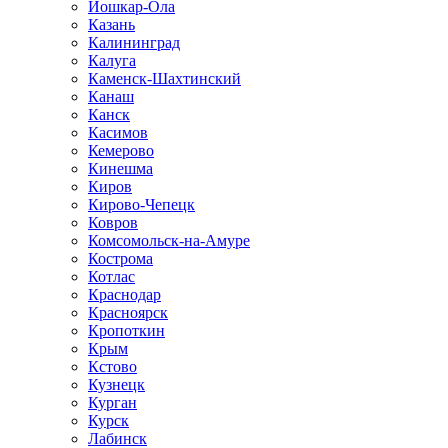
Йошкар-Ола
Казань
Калининград
Калуга
Каменск-Шахтинский
Канаш
Канск
Касимов
Кемерово
Кинешма
Киров
Кирово-Чепецк
Ковров
Комсомольск-на-Амуре
Кострома
Котлас
Краснодар
Красноярск
Кропоткин
Крым
Кстово
Кузнецк
Курган
Курск
Лабинск