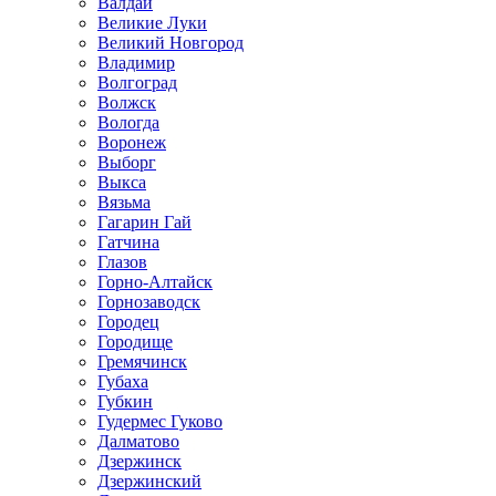
Валдай
Великие Луки
Великий Новгород
Владимир
Волгоград
Волжск
Вологда
Воронеж
Выборг
Выкса
Вязьма
Гагарин Гай
Гатчина
Глазов
Горно-Алтайск
Горнозаводск
Городец
Городище
Гремячинск
Губаха
Губкин
Гудермес Гуково
Далматово
Дзержинск
Дзержинский