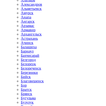
Алатырь
Александров
Альметьевск
Амурск
Анапа
Ангарск
Арзамас
Армавир
Архангельск
Астрахань
Ачинск
Балашиха
Барнаул
Бахчисарай
Белгород
Белорецк
Белореченск
Березники
Бийск
Благовещенск
Бор
Братск
Брянск
Бугульма
Бузулук