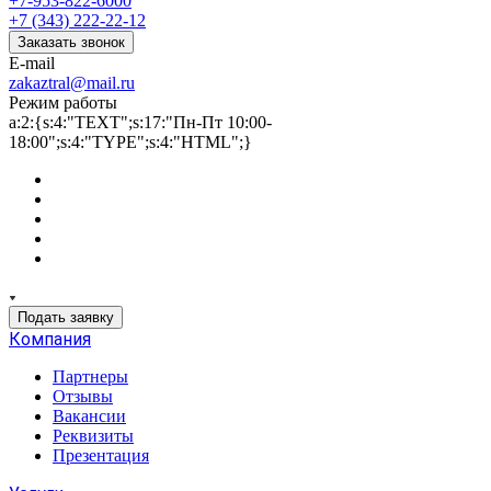
+7-953-822-6000
+7 (343) 222-22-12
Заказать звонок
E-mail
zakaztral@mail.ru
Режим работы
a:2:{s:4:"TEXT";s:17:"Пн-Пт 10:00-
18:00";s:4:"TYPE";s:4:"HTML";}
Подать заявку
Компания
Партнеры
Отзывы
Вакансии
Реквизиты
Презентация