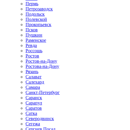
Пермь
Петрозаводск
Подольск
Полевской
Прокопьевск
Псков
Пушкин
Раменское
Ревда
Россошь
Ростов
Ростов-на-Дону
Ростова-на-Дону
Рязань
Салават
Салехард
Самара
Санкт-Петербург
Саранск
Сарапул
Саратов
Сатка
Северодвинск
Сегежа
Сергиев Посад