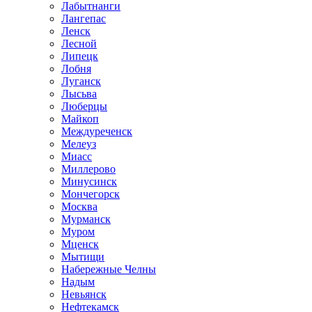
Лабытнанги
Лангепас
Ленск
Лесной
Липецк
Лобня
Луганск
Лысьва
Люберцы
Майкоп
Междуреченск
Мелеуз
Миасс
Миллерово
Минусинск
Мончегорск
Москва
Мурманск
Муром
Мценск
Мытищи
Набережные Челны
Надым
Невьянск
Нефтекамск