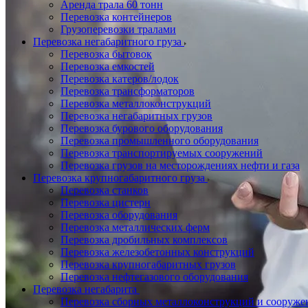
Аренда трала 60 тонн
Перевозка контейнеров
Грузоперевозки тралами
Перевозка негабаритного груза
Перевозка бытовок
Перевозка емкостей
Перевозка катеров/лодок
Перевозка трансформаторов
Перевозка металлоконструкций
Перевозка негабаритных грузов
Перевозка бурового оборудования
Перевозка промышленного оборудования
Перевозка транспортируемых сооружений
Перевозка грузов на месторождениях нефти и газа
Перевозка крупногабаритного груза
Перевозка станков
Перевозка цистерн
Перевозка оборудования
Перевозка металлических ферм
Перевозка дробильных комплексов
Перевозка железобетонных конструкций
Перевозка крупногабаритных грузов
Перевозка нефтегазового оборудования
Перевозка негабарита
Перевозка сборных металлоконструкций и сооруже