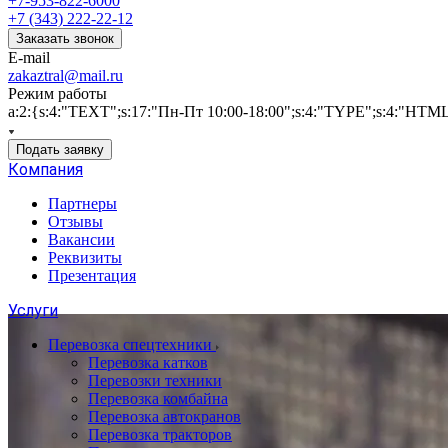
+7-953-822-6000
+7 (343) 222-22-12
Заказать звонок
E-mail
zakaztral@mail.ru
Режим работы
a:2:{s:4:"TEXT";s:17:"Пн-Пт 10:00-18:00";s:4:"TYPE";s:4:"HTM
Подать заявку
Компания
Партнеры
Отзывы
Вакансии
Реквизиты
Презентация
Услуги
Перевозка спецтехники
Перевозка катков
Перевозки техники
Перевозка комбайна
Перевозка автокранов
Перевозка тракторов