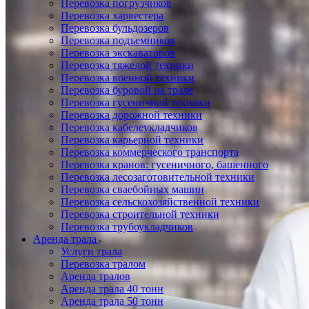
Перевозка погрузчиков
Перевозка харвестера
Перевозка бульдозеров
Перевозка подъемников
Перевозка экскаваторов
Перевозка тяжелой техники
Перевозка военной техники
Перевозка буровой на трале
Перевозка гусеничной техники
Перевозка дорожной техники
Перевозка кабелеукладчиков
Перевозка карьерной техники
Перевозка коммерческого транспорта
Перевозка кранов: гусеничного, башенного
Перевозка лесозаготовительной техники
Перевозка сваебойных машин
Перевозка сельскохозяйственной техники
Перевозка строительной техники
Перевозка трубоукладчиков
Аренда трала
Услуги трала
Перевозка тралом
Аренда тралов
Аренда трала 40 тонн
Аренда трала 50 тонн