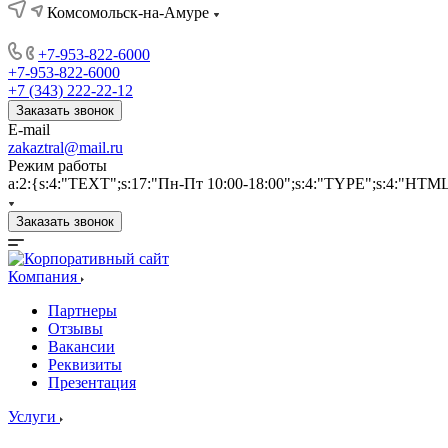
Комсомольск-на-Амуре
+7-953-822-6000
+7-953-822-6000
+7 (343) 222-22-12
Заказать звонок
E-mail
zakaztral@mail.ru
Режим работы
a:2:{s:4:"TEXT";s:17:"Пн-Пт 10:00-18:00";s:4:"TYPE";s:4:"HTM
Заказать звонок
Компания
Партнеры
Отзывы
Вакансии
Реквизиты
Презентация
Услуги