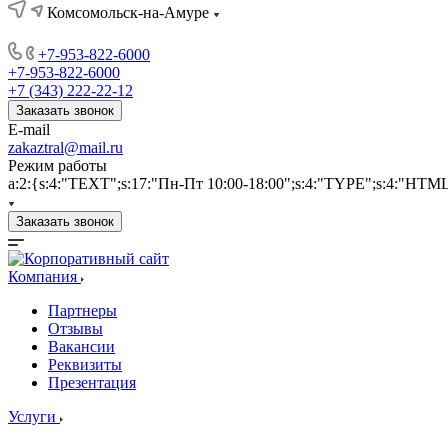
Комсомольск-на-Амуре
+7-953-822-6000
+7-953-822-6000
+7 (343) 222-22-12
Заказать звонок
E-mail
zakaztral@mail.ru
Режим работы
a:2:{s:4:"TEXT";s:17:"Пн-Пт 10:00-18:00";s:4:"TYPE";s:4:"HTM
Заказать звонок
Компания
Партнеры
Отзывы
Вакансии
Реквизиты
Презентация
Услуги