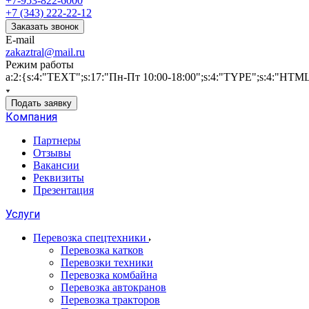
+7-953-822-6000
+7 (343) 222-22-12
Заказать звонок
E-mail
zakaztral@mail.ru
Режим работы
a:2:{s:4:"TEXT";s:17:"Пн-Пт 10:00-18:00";s:4:"TYPE";s:4:"HTM
Подать заявку
Компания
Партнеры
Отзывы
Вакансии
Реквизиты
Презентация
Услуги
Перевозка спецтехники
Перевозка катков
Перевозки техники
Перевозка комбайна
Перевозка автокранов
Перевозка тракторов