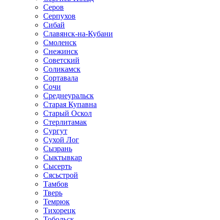
Серов
Серпухов
Сибай
Славянск-на-Кубани
Смоленск
Снежинск
Советский
Соликамск
Сортавала
Сочи
Среднеуральск
Старая Купавна
Старый Оскол
Стерлитамак
Сургут
Сухой Лог
Сызрань
Сыктывкар
Сысерть
Сясьстрой
Тамбов
Тверь
Темрюк
Тихорецк
Тобольск