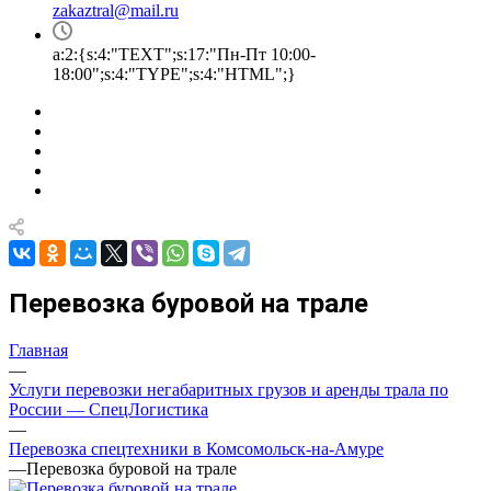
zakaztral@mail.ru
a:2:{s:4:"TEXT";s:17:"Пн-Пт 10:00-
18:00";s:4:"TYPE";s:4:"HTML";}
Перевозка буровой на трале
Главная
—
Услуги перевозки негабаритных грузов и аренды трала по
России — СпецЛогистика
—
Перевозка спецтехники в Комсомольск-на-Амуре
—
Перевозка буровой на трале