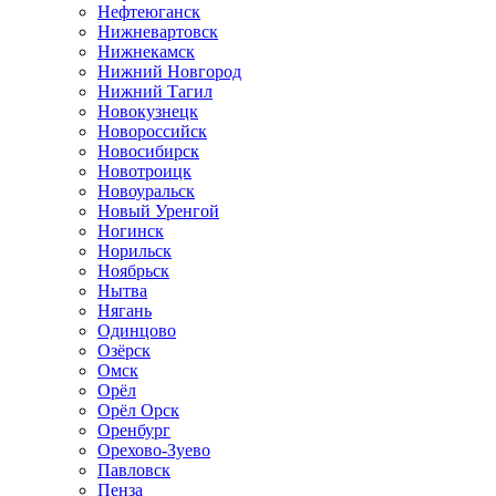
Нефтеюганск
Нижневартовск
Нижнекамск
Нижний Новгород
Нижний Тагил
Новокузнецк
Новороссийск
Новосибирск
Новотроицк
Новоуральск
Новый Уренгой
Ногинск
Норильск
Ноябрьск
Нытва
Нягань
Одинцово
Озёрск
Омск
Орёл
Орёл Орск
Оренбург
Орехово-Зуево
Павловск
Пенза