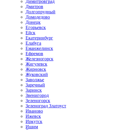
Димитровград
Дмитров
Долгопрудный
Домодедово
Донецк
Егорьевск
Ейск
Екатеринбург
Елабуга
Еманжелинск
Ефремов
Железногорск
Жигулевск
Жирновск
Жуковский
Заволжье
Заречный
Заринск
Звенигород
Зеленогорск
Зеленоград Златоуст
Иваново
Ижевск
Иркутск
Ишим