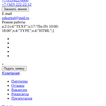
+7-953-822-6000
+7 (343) 222-22-12
Заказать звонок
E-mail
zakaztral@mail.ru
Режим работы
a:2:{s:4:"TEXT";s:17:"Пн-Пт 10:00-
18:00";s:4:"TYPE";s:4:"HTML";}
Подать заявку
Компания
Партнеры
Отзывы
Вакансии
Реквизиты
Презентация