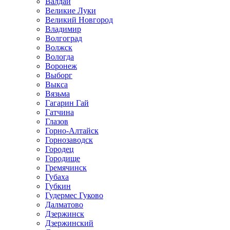
Валдай
Великие Луки
Великий Новгород
Владимир
Волгоград
Волжск
Вологда
Воронеж
Выборг
Выкса
Вязьма
Гагарин Гай
Гатчина
Глазов
Горно-Алтайск
Горнозаводск
Городец
Городище
Гремячинск
Губаха
Губкин
Гудермес Гуково
Далматово
Дзержинск
Дзержинский