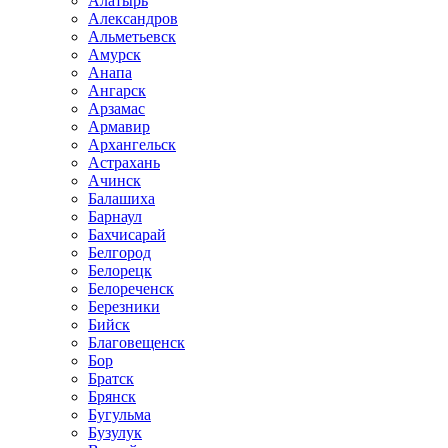
Алатырь
Александров
Альметьевск
Амурск
Анапа
Ангарск
Арзамас
Армавир
Архангельск
Астрахань
Ачинск
Балашиха
Барнаул
Бахчисарай
Белгород
Белорецк
Белореченск
Березники
Бийск
Благовещенск
Бор
Братск
Брянск
Бугульма
Бузулук