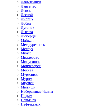
Лабытнанги
Лангепас
Ленск
Лесной
Липецк
Лобня
Луганск
Лысьва
Люберцы
Майкоп
Междуреченск
Мелеуз
Миасс
Миллерово
Минусинск
Мончегорск
Москва
Мурманск
Муром
Мценск
Мытищи
Набережные Челны
Надым
Невьянск
Нефтекамск