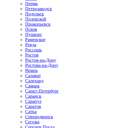
Пермь
Петрозаводск
Подольск
Полевской
Прокопьевск
Псков
Пушкин
Раменское
Ревда
Россошь
Ростов
Ростов-на-Дону
Ростова-на-Дону
Рязань
Салават
Салехард
Самара
Санкт-Петербург
Саранск
Сарапул
Саратов
Сатка
Северодвинск
Сегежа
Сергиев Посад