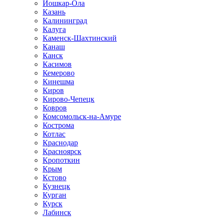
Йошкар-Ола
Казань
Калининград
Калуга
Каменск-Шахтинский
Канаш
Канск
Касимов
Кемерово
Кинешма
Киров
Кирово-Чепецк
Ковров
Комсомольск-на-Амуре
Кострома
Котлас
Краснодар
Красноярск
Кропоткин
Крым
Кстово
Кузнецк
Курган
Курск
Лабинск