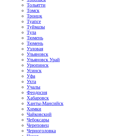
Тольятти
Томск
Троицк
Туапсе
Туймазы
Тула
Тюмень
Тюмень
Узловая
Ульяновск
Ульяновск Урай
Урюпинск
Усинск
Уфа
Ухта
Учалы
Феодосия
Хабаровск
Ханты-Мансийск
Химки
Чайковский
Чебоксары
Череповец
Черноголовка