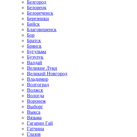
Белгород
Белорецк
Белореченск
Березники
Бийск
Благовещенск
Бор
Братск
Брянск
Бугульма
Бузулук
Валдай
Великие Луки
Великий Новгород
Владимир
Волгоград
Волжск
Вологда
Воронеж
Выборг
Выкса
Вязьма
Гагарин Гай
Гатчина
Глазов