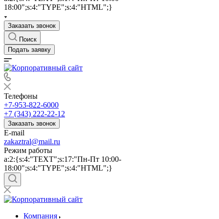
18:00";s:4:"TYPE";s:4:"HTML";}
Заказать звонок
Поиск
Подать заявку
Телефоны
+7-953-822-6000
+7 (343) 222-22-12
Заказать звонок
E-mail
zakaztral@mail.ru
Режим работы
a:2:{s:4:"TEXT";s:17:"Пн-Пт 10:00-
18:00";s:4:"TYPE";s:4:"HTML";}
Компания