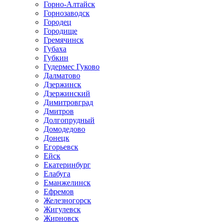
Горно-Алтайск
Горнозаводск
Городец
Городище
Гремячинск
Губаха
Губкин
Гудермес Гуково
Далматово
Дзержинск
Дзержинский
Димитровград
Дмитров
Долгопрудный
Домодедово
Донецк
Егорьевск
Ейск
Екатеринбург
Елабуга
Еманжелинск
Ефремов
Железногорск
Жигулевск
Жирновск