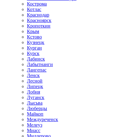
Кострома
Котлас
Краснодар
Красноярск
Кропоткин
Крым
Кстово
Кузнецк
Курган
Курск
Лабинск
Лабытнанги
Лангепас
Ленск
Лесной
Липецк
Лобня
Луганск
Лысьва
Люберцы
Майкоп
Междуреченск
Мелеуз
Миасс
Миллерово