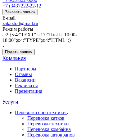
+7-953-822-6000
+7 (343) 222-22-12
Заказать звонок
E-mail
zakaztral@mail.ru
Режим работы
a:2:{s:4:"TEXT";s:17:"Пн-Пт 10:00-
18:00";s:4:"TYPE";s:4:"HTML";}
Подать заявку
Компания
Партнеры
Отзывы
Вакансии
Реквизиты
Презентация
Услуги
Перевозка спецтехники
Перевозка катков
Перевозки техники
Перевозка комбайна
Перевозка автокранов