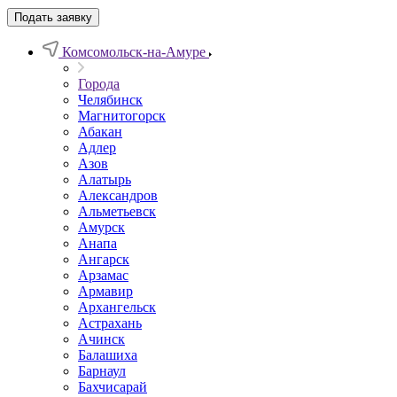
Подать заявку
Комсомольск-на-Амуре
Города
Челябинск
Магнитогорск
Абакан
Адлер
Азов
Алатырь
Александров
Альметьевск
Амурск
Анапа
Ангарск
Арзамас
Армавир
Архангельск
Астрахань
Ачинск
Балашиха
Барнаул
Бахчисарай