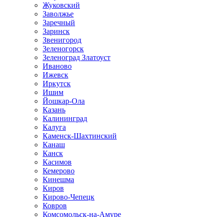
Жуковский
Заволжье
Заречный
Заринск
Звенигород
Зеленогорск
Зеленоград Златоуст
Иваново
Ижевск
Иркутск
Ишим
Йошкар-Ола
Казань
Калининград
Калуга
Каменск-Шахтинский
Канаш
Канск
Касимов
Кемерово
Кинешма
Киров
Кирово-Чепецк
Ковров
Комсомольск-на-Амуре