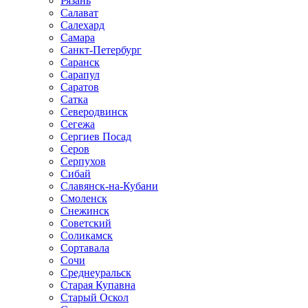
Рязань
Салават
Салехард
Самара
Санкт-Петербург
Саранск
Сарапул
Саратов
Сатка
Северодвинск
Сегежа
Сергиев Посад
Серов
Серпухов
Сибай
Славянск-на-Кубани
Смоленск
Снежинск
Советский
Соликамск
Сортавала
Сочи
Среднеуральск
Старая Купавна
Старый Оскол