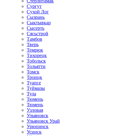
Стерлитамак
Сургут
Сухой Лог
Сызрань
Сыктывкар
Сысерть
Сясьстрой
Тамбов
Тверь
Темрюк
Тихорецк
Тобольск
Тольятти
Томск
Троицк
Туапсе
Туймазы
Тула
Тюмень
Тюмень
Узловая
Ульяновск
Ульяновск Урай
Урюпинск
Усинск