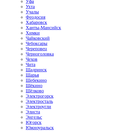
Уфа
Ухта
Учалы
Феодосия
Хабаровск
Ханты-Мансийск
Химки
Чайковский
Чебоксары
Череповец
Черноголовка
Чехов
Чита
Шадринск
Шарья
Шебекино
Щёкино
Щёлково
Электрогорск
Электросталь
Электроугли
Элиста
Энгельс
Югорск
Южноуральск