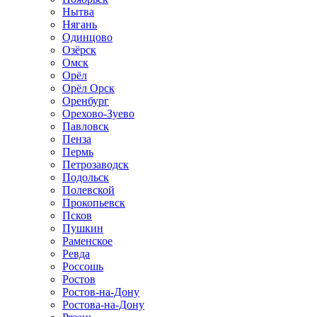
Нытва
Нягань
Одинцово
Озёрск
Омск
Орёл
Орёл Орск
Оренбург
Орехово-Зуево
Павловск
Пенза
Пермь
Петрозаводск
Подольск
Полевской
Прокопьевск
Псков
Пушкин
Раменское
Ревда
Россошь
Ростов
Ростов-на-Дону
Ростова-на-Дону