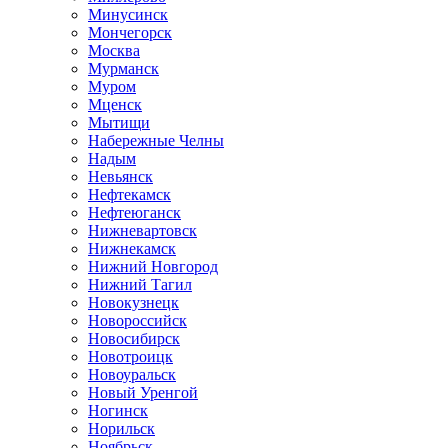
Минусинск
Мончегорск
Москва
Мурманск
Муром
Мценск
Мытищи
Набережные Челны
Надым
Невьянск
Нефтекамск
Нефтеюганск
Нижневартовск
Нижнекамск
Нижний Новгород
Нижний Тагил
Новокузнецк
Новороссийск
Новосибирск
Новотроицк
Новоуральск
Новый Уренгой
Ногинск
Норильск
Ноябрьск