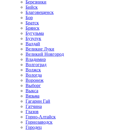
Березники
Бийск
Благовещенск
Бор
Братск
Брянск
Бугульма
Бузулук
Валдай
Великие Луки
Великий Новгород
Владимир
Волгоград
Волжск
Вологда
Воронеж
Выборг
Выкса
Вязьма
Гагарин Гай
Гатчина
Глазов
Горно-Алтайск
Горнозаводск
Городец