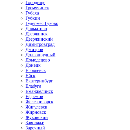
Городище
Гремячинск
Губаха
Губкин
Гудермес Гуково
Далматово
Дзержинск
Дзержинский
Димитровград
Дмитров
Долгопрудный
Домодедово
Донецк
Егорьевск
Ейск
Екатеринбург
Елабуга
Еманжелинск
Ефремов
Железногорск
Жигулевск
Жирновск
Жуковский
Заволжье
Заречный