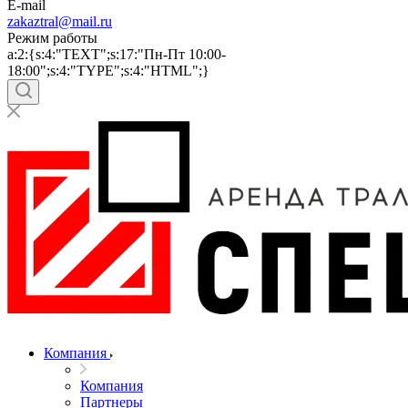
E-mail
zakaztral@mail.ru
Режим работы
a:2:{s:4:"TEXT";s:17:"Пн-Пт 10:00-
18:00";s:4:"TYPE";s:4:"HTML";}
Компания
Компания
Партнеры