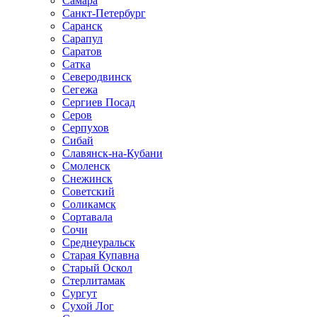
Самара
Санкт-Петербург
Саранск
Сарапул
Саратов
Сатка
Северодвинск
Сегежа
Сергиев Посад
Серов
Серпухов
Сибай
Славянск-на-Кубани
Смоленск
Снежинск
Советский
Соликамск
Сортавала
Сочи
Среднеуральск
Старая Купавна
Старый Оскол
Стерлитамак
Сургут
Сухой Лог