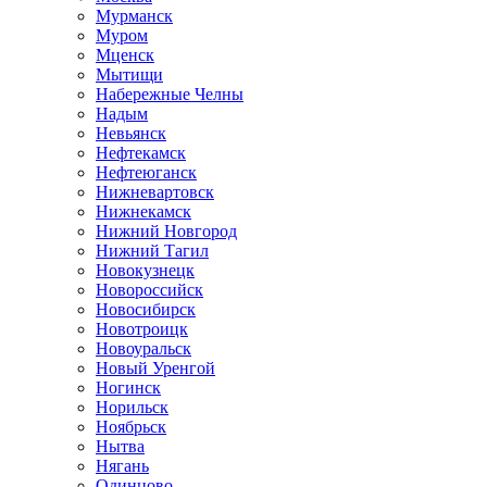
Мурманск
Муром
Мценск
Мытищи
Набережные Челны
Надым
Невьянск
Нефтекамск
Нефтеюганск
Нижневартовск
Нижнекамск
Нижний Новгород
Нижний Тагил
Новокузнецк
Новороссийск
Новосибирск
Новотроицк
Новоуральск
Новый Уренгой
Ногинск
Норильск
Ноябрьск
Нытва
Нягань
Одинцово