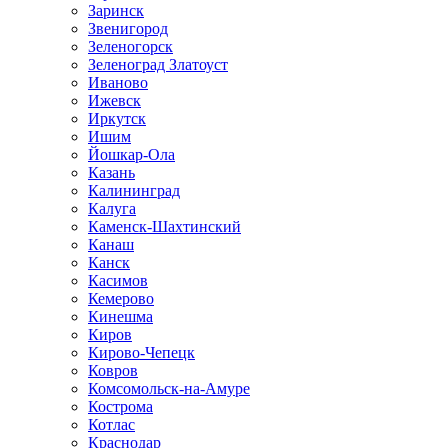
Заринск
Звенигород
Зеленогорск
Зеленоград Златоуст
Иваново
Ижевск
Иркутск
Ишим
Йошкар-Ола
Казань
Калининград
Калуга
Каменск-Шахтинский
Канаш
Канск
Касимов
Кемерово
Кинешма
Киров
Кирово-Чепецк
Ковров
Комсомольск-на-Амуре
Кострома
Котлас
Краснодар