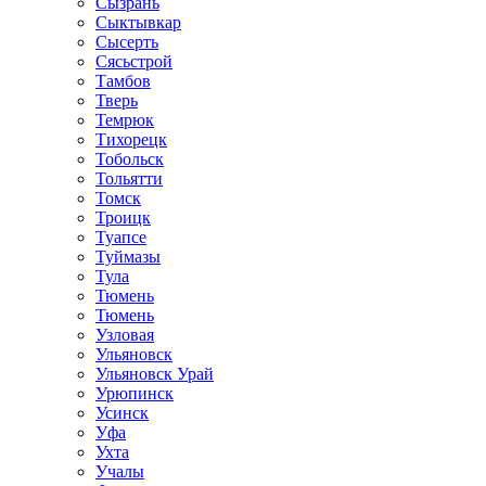
Сызрань
Сыктывкар
Сысерть
Сясьстрой
Тамбов
Тверь
Темрюк
Тихорецк
Тобольск
Тольятти
Томск
Троицк
Туапсе
Туймазы
Тула
Тюмень
Тюмень
Узловая
Ульяновск
Ульяновск Урай
Урюпинск
Усинск
Уфа
Ухта
Учалы