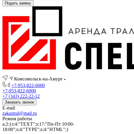
Подать заявку
Комсомольск-на-Амуре
+7-953-822-6000
+7-953-822-6000
+7 (343) 222-22-12
Заказать звонок
E-mail
zakaztral@mail.ru
Режим работы
a:2:{s:4:"TEXT";s:17:"Пн-Пт 10:00-
18:00";s:4:"TYPE";s:4:"HTML";}