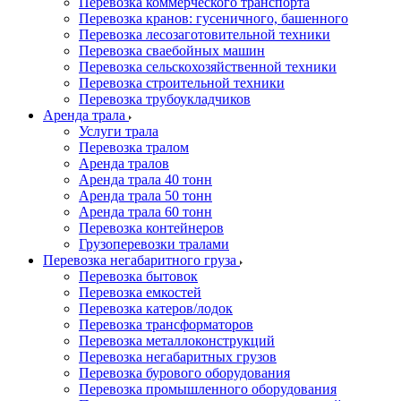
Перевозка коммерческого транспорта
Перевозка кранов: гусеничного, башенного
Перевозка лесозаготовительной техники
Перевозка сваебойных машин
Перевозка сельскохозяйственной техники
Перевозка строительной техники
Перевозка трубоукладчиков
Аренда трала
Услуги трала
Перевозка тралом
Аренда тралов
Аренда трала 40 тонн
Аренда трала 50 тонн
Аренда трала 60 тонн
Перевозка контейнеров
Грузоперевозки тралами
Перевозка негабаритного груза
Перевозка бытовок
Перевозка емкостей
Перевозка катеров/лодок
Перевозка трансформаторов
Перевозка металлоконструкций
Перевозка негабаритных грузов
Перевозка бурового оборудования
Перевозка промышленного оборудования