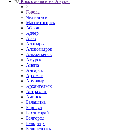
Комсомольск-на-Амуре
Города
Челябинск
Магнитогорск
Абакан
Адлер
Азов
Алатырь
Александров
Альметьевск
Амурск
Анапа
Ангарск
Арзамас
Армавир
Архангельск
Астрахань
Ачинск
Балашиха
Барнаул
Бахчисарай
Белгород
Белорецк
Белореченск