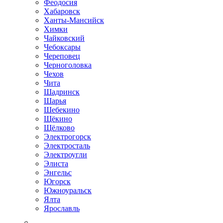
Феодосия
Хабаровск
Ханты-Мансийск
Химки
Чайковский
Чебоксары
Череповец
Черноголовка
Чехов
Чита
Шадринск
Шарья
Шебекино
Щёкино
Щёлково
Электрогорск
Электросталь
Электроугли
Элиста
Энгельс
Югорск
Южноуральск
Ялта
Ярославль