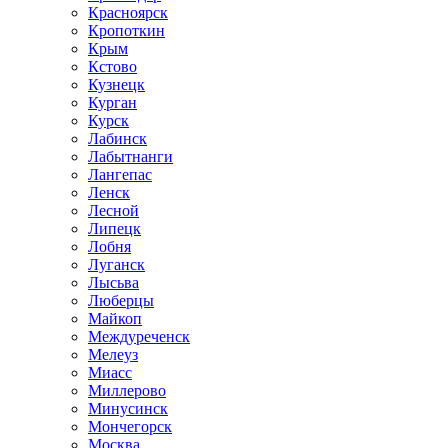
Красноярск
Кропоткин
Крым
Кстово
Кузнецк
Курган
Курск
Лабинск
Лабытнанги
Лангепас
Ленск
Лесной
Липецк
Лобня
Луганск
Лысьва
Люберцы
Майкоп
Междуреченск
Мелеуз
Миасс
Миллерово
Минусинск
Мончегорск
Москва