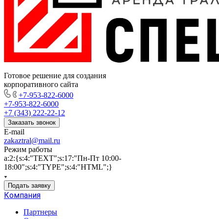
Готовое решение для создания
корпоративного сайта
+7-953-822-6000
+7-953-822-6000
+7 (343) 222-22-12
Заказать звонок
E-mail
zakaztral@mail.ru
Режим работы
a:2:{s:4:"TEXT";s:17:"Пн-Пт 10:00-
18:00";s:4:"TYPE";s:4:"HTML";}
Подать заявку
Компания
Партнеры