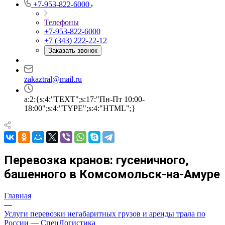
+7-953-822-6000
Телефоны
+7-953-822-6000
+7 (343) 222-22-12
Заказать звонок
zakaztral@mail.ru
a:2:{s:4:"TEXT";s:17:"Пн-Пт 10:00-
18:00";s:4:"TYPE";s:4:"HTML";}
Перевозка кранов: гусеничного,
башенного в Комсомольск-на-Амуре
Главная
—
Услуги перевозки негабаритных грузов и аренды трала по
России — СпецЛогистика