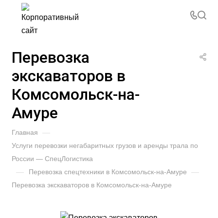
Перевозка
экскаваторов в
Комсомольск-на-
Амуре
Главная
—
Услуги перевозки негабаритных грузов и аренды трала по
России — СпецЛогистика
—
Перевозка спецтехники в Комсомольск-на-Амуре
—
Перевозка экскаваторов в Комсомольск-на-Амуре