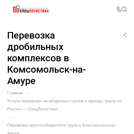
Перевозка
дробильных
комплексов в
Комсомольск-на-
Амуре
Главная
—
Услуги перевозки негабаритных грузов и аренды трала по
России — СпецЛогистика
—
Перевозка крупногабаритного груза в Комсомольск-на-
Амуре