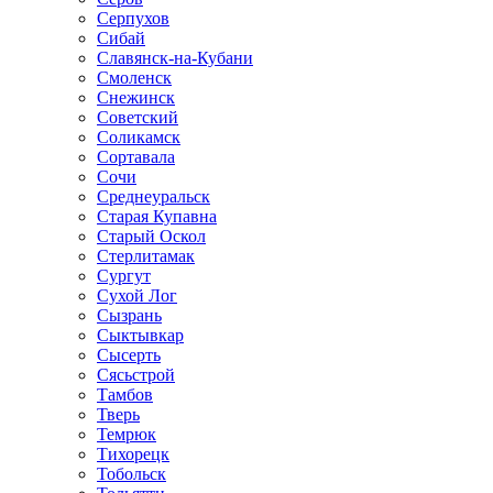
Серпухов
Сибай
Славянск-на-Кубани
Смоленск
Снежинск
Советский
Соликамск
Сортавала
Сочи
Среднеуральск
Старая Купавна
Старый Оскол
Стерлитамак
Сургут
Сухой Лог
Сызрань
Сыктывкар
Сысерть
Сясьстрой
Тамбов
Тверь
Темрюк
Тихорецк
Тобольск