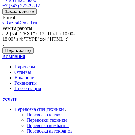
+7-953-822-6000
+7 (343) 222-22-12
Заказать звонок
E-mail
zakaztral@mail.ru
Режим работы
a:2:{s:4:"TEXT";s:17:"Пн-Пт 10:00-
18:00";s:4:"TYPE";s:4:"HTML";}
Подать заявку
Компания
Партнеры
Отзывы
Вакансии
Реквизиты
Презентация
Услуги
Перевозка спецтехники
Перевозка катков
Перевозки техники
Перевозка комбайна
Перевозка автокранов