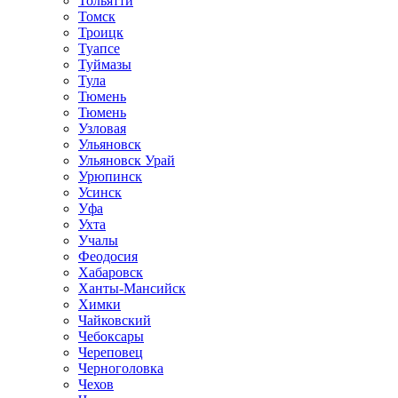
Тольятти
Томск
Троицк
Туапсе
Туймазы
Тула
Тюмень
Тюмень
Узловая
Ульяновск
Ульяновск Урай
Урюпинск
Усинск
Уфа
Ухта
Учалы
Феодосия
Хабаровск
Ханты-Мансийск
Химки
Чайковский
Чебоксары
Череповец
Черноголовка
Чехов