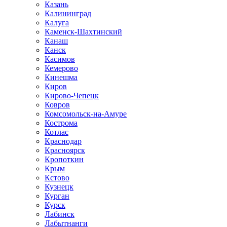
Казань
Калининград
Калуга
Каменск-Шахтинский
Канаш
Канск
Касимов
Кемерово
Кинешма
Киров
Кирово-Чепецк
Ковров
Комсомольск-на-Амуре
Кострома
Котлас
Краснодар
Красноярск
Кропоткин
Крым
Кстово
Кузнецк
Курган
Курск
Лабинск
Лабытнанги