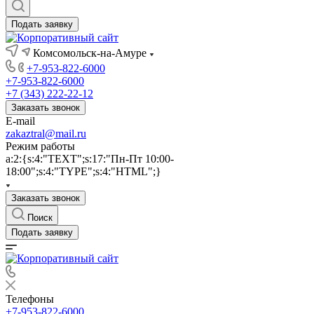
Подать заявку
Комсомольск-на-Амуре
+7-953-822-6000
+7-953-822-6000
+7 (343) 222-22-12
Заказать звонок
E-mail
zakaztral@mail.ru
Режим работы
a:2:{s:4:"TEXT";s:17:"Пн-Пт 10:00-
18:00";s:4:"TYPE";s:4:"HTML";}
Заказать звонок
Поиск
Подать заявку
Телефоны
+7-953-822-6000