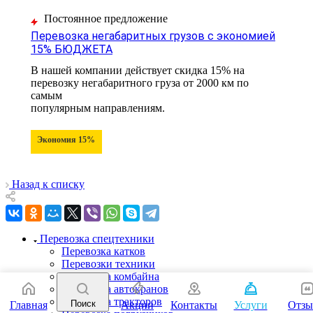
Постоянное предложение
Перевозка негабаритных грузов с экономией
15% БЮДЖЕТА
В нашей компании действует скидка 15% на
перевозку негабаритного груза от 2000 км по
самым
популярным направлениям.
Экономия 15%
Назад к списку
Перевозка спецтехники
Перевозка катков
Перевозки техники
Перевозка комбайна
Перевозка автокранов
Перевозка тракторов
Поиск
Главная
Акции
Контакты
Услуги
Отз