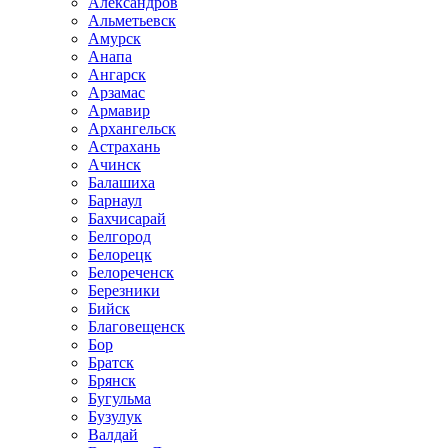
Александров
Альметьевск
Амурск
Анапа
Ангарск
Арзамас
Армавир
Архангельск
Астрахань
Ачинск
Балашиха
Барнаул
Бахчисарай
Белгород
Белорецк
Белореченск
Березники
Бийск
Благовещенск
Бор
Братск
Брянск
Бугульма
Бузулук
Валдай