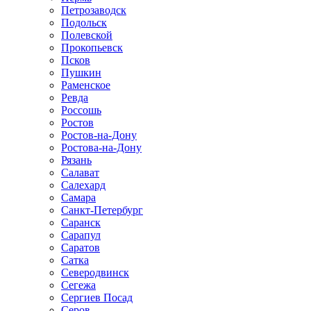
Петрозаводск
Подольск
Полевской
Прокопьевск
Псков
Пушкин
Раменское
Ревда
Россошь
Ростов
Ростов-на-Дону
Ростова-на-Дону
Рязань
Салават
Салехард
Самара
Санкт-Петербург
Саранск
Сарапул
Саратов
Сатка
Северодвинск
Сегежа
Сергиев Посад
Серов