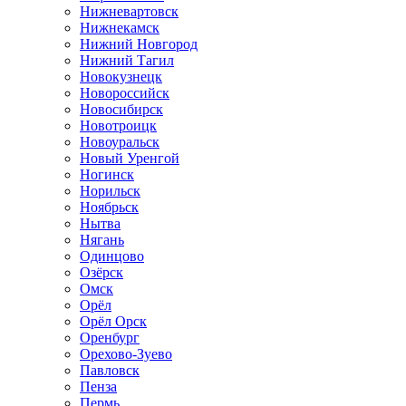
Нижневартовск
Нижнекамск
Нижний Новгород
Нижний Тагил
Новокузнецк
Новороссийск
Новосибирск
Новотроицк
Новоуральск
Новый Уренгой
Ногинск
Норильск
Ноябрьск
Нытва
Нягань
Одинцово
Озёрск
Омск
Орёл
Орёл Орск
Оренбург
Орехово-Зуево
Павловск
Пенза
Пермь