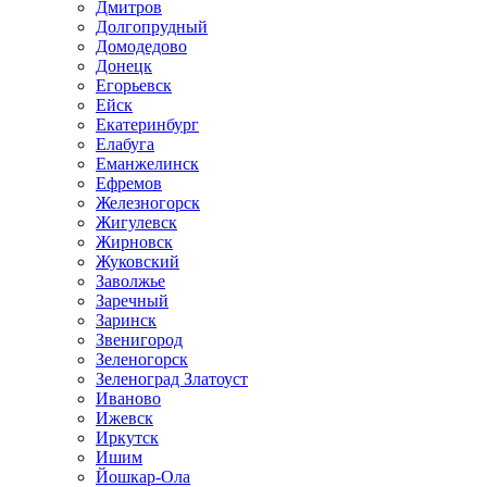
Дмитров
Долгопрудный
Домодедово
Донецк
Егорьевск
Ейск
Екатеринбург
Елабуга
Еманжелинск
Ефремов
Железногорск
Жигулевск
Жирновск
Жуковский
Заволжье
Заречный
Заринск
Звенигород
Зеленогорск
Зеленоград Златоуст
Иваново
Ижевск
Иркутск
Ишим
Йошкар-Ола