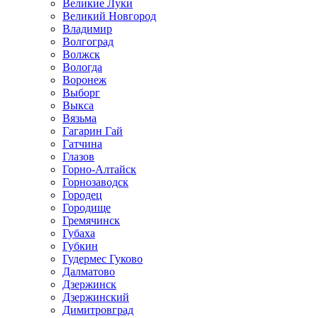
Великие Луки
Великий Новгород
Владимир
Волгоград
Волжск
Вологда
Воронеж
Выборг
Выкса
Вязьма
Гагарин Гай
Гатчина
Глазов
Горно-Алтайск
Горнозаводск
Городец
Городище
Гремячинск
Губаха
Губкин
Гудермес Гуково
Далматово
Дзержинск
Дзержинский
Димитровград