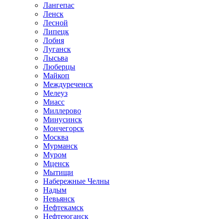
Лангепас
Ленск
Лесной
Липецк
Лобня
Луганск
Лысьва
Люберцы
Майкоп
Междуреченск
Мелеуз
Миасс
Миллерово
Минусинск
Мончегорск
Москва
Мурманск
Муром
Мценск
Мытищи
Набережные Челны
Надым
Невьянск
Нефтекамск
Нефтеюганск