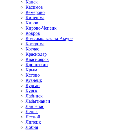
Канск
Касимов
Кемерово
Кинешма
Киров
Кирово-Чепецк
Ковров
Комсомольск-на-Амуре
Кострома
Котлас
Краснодар
Красноярск
Кропоткин
Крым
Кстово
Кузнецк
Курган
Курск
Лабинск
Лабытнанги
Лангепас
Ленск
Лесной
Липецк
Лобня