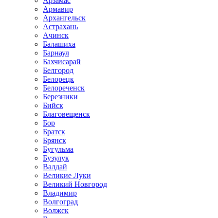
Арзамас
Армавир
Архангельск
Астрахань
Ачинск
Балашиха
Барнаул
Бахчисарай
Белгород
Белорецк
Белореченск
Березники
Бийск
Благовещенск
Бор
Братск
Брянск
Бугульма
Бузулук
Валдай
Великие Луки
Великий Новгород
Владимир
Волгоград
Волжск