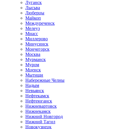
Луганск
Лысьва
Люберцы
Майкоп
Междуреченск
Мелеуз
Миасс
Миллерово
Минусинск
Мончегорск
Москва
Мурманск
Муром
Мценск
Мытищи
Набережные Челны
Надым
Невьянск
Нефтекамск
Нефтеюганск
Нижневартовск
Нижнекамск
Нижний Новгород
Нижний Тагил
Новокузнецк