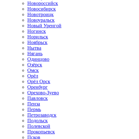
Новороссийск
Новосибирск
Новотроицк
Новоуральск
Новый Уренгой
Ногинск
Норильск
Ноябрьск
Нытва
Нягань
Одинцово
Озёрск
Омск
Орёл
Орёл Орск
Оренбург
Орехово-Зуево
Павловск
Пенза
Пермь
Петрозаводск
Подольск
Полевской
Прокопьевск
Псков