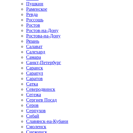
Пушкин
Раменское
Ревда
Россошь
Ростов
Ростов-на-Дону
Ростова-на-Дону
Рязань
Салават
Салехард
Самара
Санкт-Петербург
Саранск
Сарапул
Саратов
Сатка
Северодвинск
Сегежа
Сергиев Посад
Серов
Серпухов
Сибай
Славянск-на-Кубани
Смоленск
Снежинск