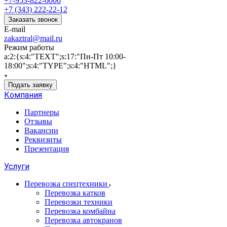
+7-953-822-6000
+7 (343) 222-22-12
Заказать звонок
E-mail
zakaztral@mail.ru
Режим работы
a:2:{s:4:"TEXT";s:17:"Пн-Пт 10:00-
18:00";s:4:"TYPE";s:4:"HTML";}
Подать заявку
Компания
Партнеры
Отзывы
Вакансии
Реквизиты
Презентация
Услуги
Перевозка спецтехники
Перевозка катков
Перевозки техники
Перевозка комбайна
Перевозка автокранов