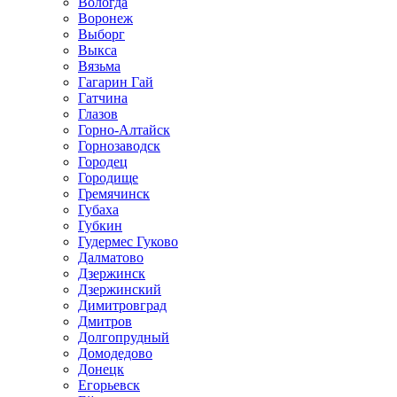
Вологда
Воронеж
Выборг
Выкса
Вязьма
Гагарин Гай
Гатчина
Глазов
Горно-Алтайск
Горнозаводск
Городец
Городище
Гремячинск
Губаха
Губкин
Гудермес Гуково
Далматово
Дзержинск
Дзержинский
Димитровград
Дмитров
Долгопрудный
Домодедово
Донецк
Егорьевск