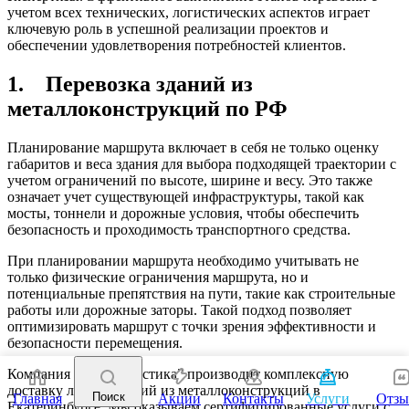
учетом всех технических, логистических аспектов играет
ключевую роль в успешной реализации проектов и
обеспечении удовлетворения потребностей клиентов.
1. Перевозка зданий из
металлоконструкций по РФ
Планирование маршрута включает в себя не только оценку
габаритов и веса здания для выбора подходящей траектории с
учетом ограничений по высоте, ширине и весу. Это также
означает учет существующей инфраструктуры, такой как
мосты, тоннели и дорожные условия, чтобы обеспечить
безопасность и проходимость транспортного средства.
При планировании маршрута необходимо учитывать не
только физические ограничения маршрута, но и
потенциальные препятствия на пути, такие как строительные
работы или дорожные заторы. Такой подход позволяет
оптимизировать маршрут с точки зрения эффективности и
безопасности перемещения.
Компания “Спецлогистика” производит комплексную
доставку любых зданий из металлоконструкций в
Поиск
Главная
Акции
Контакты
Услуги
Отз
Екатеринбурге. Мы оказываем сертифицированные услуги с