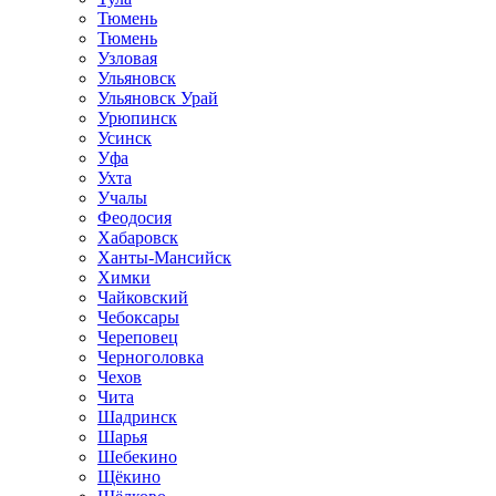
Тюмень
Тюмень
Узловая
Ульяновск
Ульяновск Урай
Урюпинск
Усинск
Уфа
Ухта
Учалы
Феодосия
Хабаровск
Ханты-Мансийск
Химки
Чайковский
Чебоксары
Череповец
Черноголовка
Чехов
Чита
Шадринск
Шарья
Шебекино
Щёкино