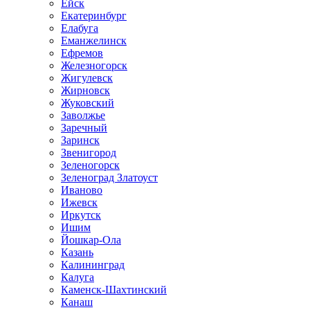
Ейск
Екатеринбург
Елабуга
Еманжелинск
Ефремов
Железногорск
Жигулевск
Жирновск
Жуковский
Заволжье
Заречный
Заринск
Звенигород
Зеленогорск
Зеленоград Златоуст
Иваново
Ижевск
Иркутск
Ишим
Йошкар-Ола
Казань
Калининград
Калуга
Каменск-Шахтинский
Канаш