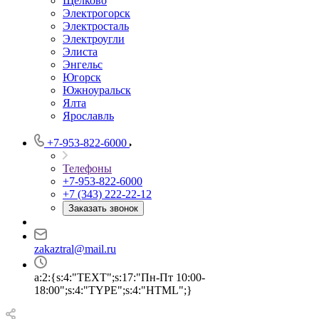
Щёлково
Электрогорск
Электросталь
Электроугли
Элиста
Энгельс
Югорск
Южноуральск
Ялта
Ярославль
+7-953-822-6000
Телефоны
+7-953-822-6000
+7 (343) 222-22-12
Заказать звонок
zakaztral@mail.ru
a:2:{s:4:"TEXT";s:17:"Пн-Пт 10:00-
18:00";s:4:"TYPE";s:4:"HTML";}