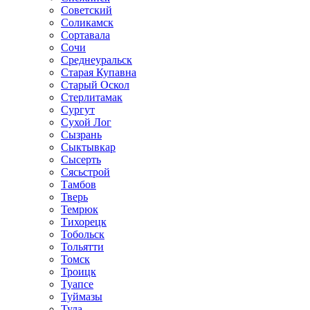
Советский
Соликамск
Сортавала
Сочи
Среднеуральск
Старая Купавна
Старый Оскол
Стерлитамак
Сургут
Сухой Лог
Сызрань
Сыктывкар
Сысерть
Сясьстрой
Тамбов
Тверь
Темрюк
Тихорецк
Тобольск
Тольятти
Томск
Троицк
Туапсе
Туймазы
Тула