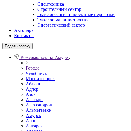
Спецтехника
Строительный сектор
Тяжеловесные и проектные перевозки
Тяжелое машиностроение
Энергетический сектор
Автопарк
Контакты
Подать заявку
Комсомольск-на-Амуре
Города
Челябинск
Магнитогорск
Абакан
Адлер
Азов
Алатырь
Александров
Альметьевск
Амурск
Анапа
Ангарск