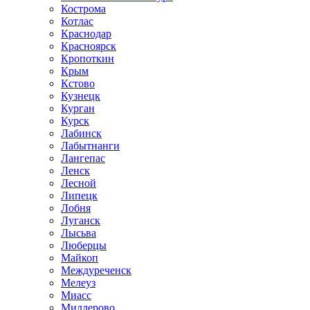
Кострома
Котлас
Краснодар
Красноярск
Кропоткин
Крым
Кстово
Кузнецк
Курган
Курск
Лабинск
Лабытнанги
Лангепас
Ленск
Лесной
Липецк
Лобня
Луганск
Лысьва
Люберцы
Майкоп
Междуреченск
Мелеуз
Миасс
Миллерово