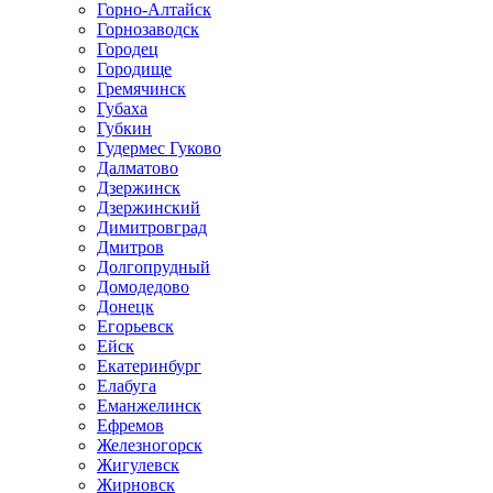
Горно-Алтайск
Горнозаводск
Городец
Городище
Гремячинск
Губаха
Губкин
Гудермес Гуково
Далматово
Дзержинск
Дзержинский
Димитровград
Дмитров
Долгопрудный
Домодедово
Донецк
Егорьевск
Ейск
Екатеринбург
Елабуга
Еманжелинск
Ефремов
Железногорск
Жигулевск
Жирновск