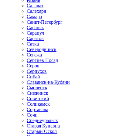
Рязань
Салават
Салехард
Самара
Санкт-Петербург
Саранск
Сарапул
Саратов
Сатка
Северодвинск
Сегежа
Сергиев Посад
Серов
Серпухов
Сибай
Славянск-на-Кубани
Смоленск
Снежинск
Советский
Соликамск
Сортавала
Сочи
Среднеуральск
Старая Купавна
Старый Оскол