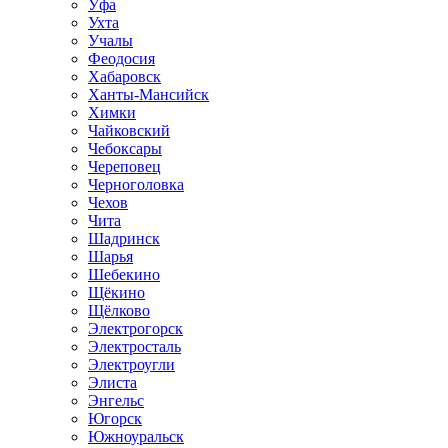
Уфа
Ухта
Учалы
Феодосия
Хабаровск
Ханты-Мансийск
Химки
Чайковский
Чебоксары
Череповец
Черноголовка
Чехов
Чита
Шадринск
Шарья
Шебекино
Щёкино
Щёлково
Электрогорск
Электросталь
Электроугли
Элиста
Энгельс
Югорск
Южноуральск