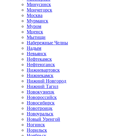
Минусинск
Мончегорск
Москва
Мурманск
Муром
Мценск
Мытищи
Набережные Челны
Надым
Невьянск
Нефтекамск
Нефтеюганск
Нижневартовск
Нижнекамск
Нижний Новгород
Нижний Тагил
Новокузнецк
Новороссийск
Новосибирск
Новотроицк
Новоуральск
Новый Уренгой
Ногинск
Норильск
Ноябрьск