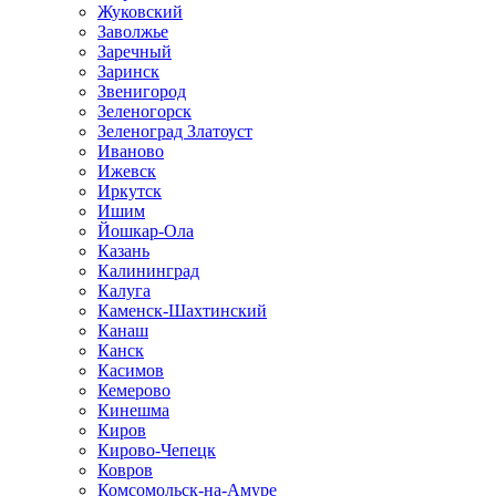
Жуковский
Заволжье
Заречный
Заринск
Звенигород
Зеленогорск
Зеленоград Златоуст
Иваново
Ижевск
Иркутск
Ишим
Йошкар-Ола
Казань
Калининград
Калуга
Каменск-Шахтинский
Канаш
Канск
Касимов
Кемерово
Кинешма
Киров
Кирово-Чепецк
Ковров
Комсомольск-на-Амуре