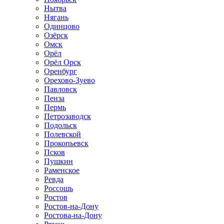
Нытва
Нягань
Одинцово
Озёрск
Омск
Орёл
Орёл Орск
Оренбург
Орехово-Зуево
Павловск
Пенза
Пермь
Петрозаводск
Подольск
Полевской
Прокопьевск
Псков
Пушкин
Раменское
Ревда
Россошь
Ростов
Ростов-на-Дону
Ростова-на-Дону