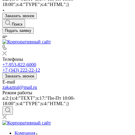
18:00";s:4:"TYPE";s:4:"HTML";}
Заказать звонок
Поиск
Подать заявку
Телефоны
+7-953-822-6000
+7 (343) 222-22-12
Заказать звонок
E-mail
zakaztral@mail.ru
Режим работы
a:2:{s:4:"TEXT";s:17:"Пн-Пт 10:00-
18:00";s:4:"TYPE";s:4:"HTML";}
Компания