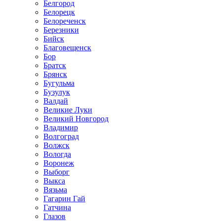
Белгород
Белорецк
Белореченск
Березники
Бийск
Благовещенск
Бор
Братск
Брянск
Бугульма
Бузулук
Валдай
Великие Луки
Великий Новгород
Владимир
Волгоград
Волжск
Вологда
Воронеж
Выборг
Выкса
Вязьма
Гагарин Гай
Гатчина
Глазов