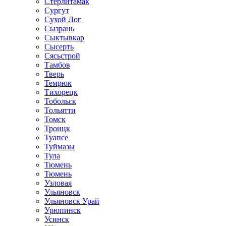
Стерлитамак
Сургут
Сухой Лог
Сызрань
Сыктывкар
Сысерть
Сясьстрой
Тамбов
Тверь
Темрюк
Тихорецк
Тобольск
Тольятти
Томск
Троицк
Туапсе
Туймазы
Тула
Тюмень
Тюмень
Узловая
Ульяновск
Ульяновск Урай
Урюпинск
Усинск