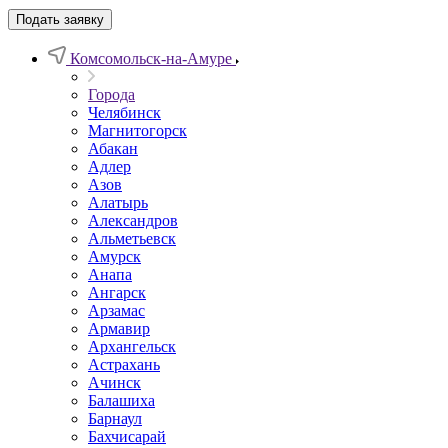
Подать заявку
Комсомольск-на-Амуре
Города
Челябинск
Магнитогорск
Абакан
Адлер
Азов
Алатырь
Александров
Альметьевск
Амурск
Анапа
Ангарск
Арзамас
Армавир
Архангельск
Астрахань
Ачинск
Балашиха
Барнаул
Бахчисарай