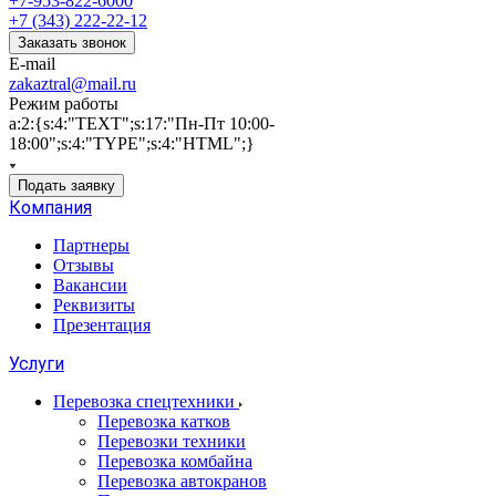
+7-953-822-6000
+7 (343) 222-22-12
Заказать звонок
E-mail
zakaztral@mail.ru
Режим работы
a:2:{s:4:"TEXT";s:17:"Пн-Пт 10:00-
18:00";s:4:"TYPE";s:4:"HTML";}
Подать заявку
Компания
Партнеры
Отзывы
Вакансии
Реквизиты
Презентация
Услуги
Перевозка спецтехники
Перевозка катков
Перевозки техники
Перевозка комбайна
Перевозка автокранов