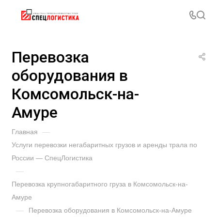
Перевозка
оборудования в
Комсомольск-на-
Амуре
Главная
—
Услуги перевозки негабаритных грузов и аренды трала по
России — СпецЛогистика
—
Перевозка крупногабаритного груза в Комсомольск-на-
Амуре
—
Перевозка оборудования в Комсомольск-на-Амуре