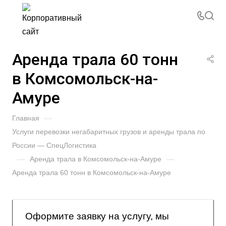
Аренда трала 60 тонн
в Комсомольск-на-
Амуре
Главная
—
Услуги перевозки негабаритных грузов и аренды трала по
России — СпецЛогистика
—
Аренда трала в Комсомольск-на-Амуре
—
Аренда трала 60 тонн в Комсомольск-на-Амуре
Оформите заявку на услугу, мы