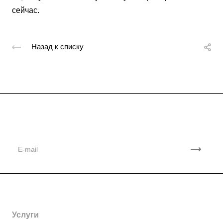
сейчас.
Назад к списку
Подписывайтесь
на новости и акции
Компания
Партнеры
Контакты
Услуги